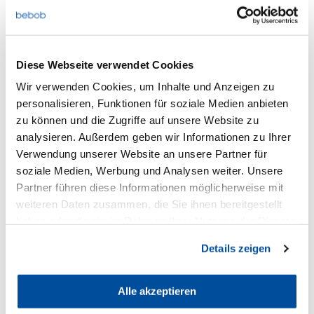
Diese Webseite verwendet Cookies
Wir verwenden Cookies, um Inhalte und Anzeigen zu
personalisieren, Funktionen für soziale Medien anbieten
zu können und die Zugriffe auf unsere Website zu
analysieren. Außerdem geben wir Informationen zu Ihrer
Verwendung unserer Website an unsere Partner für
Maßgeschneidert
soziale Medien, Werbung und Analysen weiter. Unsere
Partner führen diese Informationen möglicherweise mit
Aufgrund unserer langjährigen Erfahrung sind wir
weiteren Daten zusammen, die Sie ihnen bereitgestellt
in der Lage, auf individuelle Bedürfnisse unserer
haben oder die sie im Rahmen Ihrer Nutzung der Dienste
Kunden einzugehen und bei Bedarf auch
gesammelt haben. Sie geben Einwilligung zu unseren
maßgeschneiderte Lösungen zu entwickeln.
Details zeigen
Cookies, wenn Sie unsere Webseite weiterhin nutzen.
Mehr erfahren
Alle akzeptieren