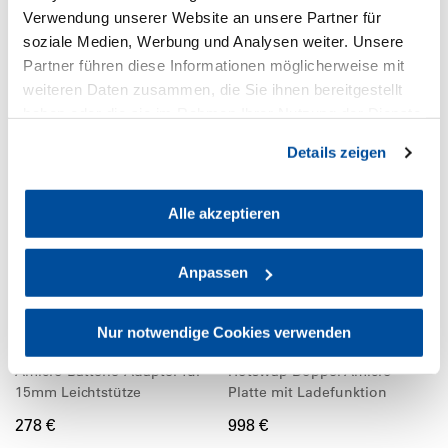
Krokoklemme
Mount Cine (Kamera)
Verwendung unserer Website an unsere Partner für
soziale Medien, Werbung und Analysen weiter. Unsere
278 €
298 €
Partner führen diese Informationen möglicherweise mit
weiteren Daten zusammen, die Sie ihnen bereitgestellt
haben oder die sie im Rahmen Ihrer Nutzung der Dienste
gesammelt haben. Sie geben Einwilligung zu unseren
Details zeigen
Cookies, wenn Sie unsere Webseite weiterhin nutzen.
Alle akzeptieren
Anpassen
Nur notwendige Cookies verwenden
Coco-15Amicro
Coco-A2Vmicro2
Amicro Batterie-Adapter für
Hotswap Doppel Amicro
15mm Leichtstütze
Platte mit Ladefunktion
278 €
998 €