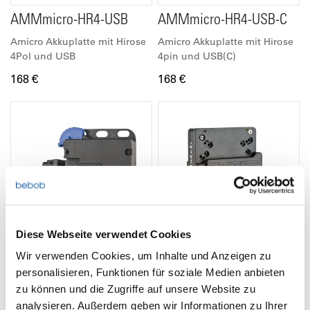
AMMmicro-HR4-USB
AMMmicro-HR4-USB-C
Amicro Akkuplatte mit Hirose
Amicro Akkuplatte mit Hirose
4Pol und USB
4pin und USB(C)
168 €
168 €
Diese Webseite verwendet Cookies
Wir verwenden Cookies, um Inhalte und Anzeigen zu
personalisieren, Funktionen für soziale Medien anbieten
AMMmicro-Standholder
B2Acine
zu können und die Zugriffe auf unsere Website zu
Amicro Akkuplatte mit
Adapter B-Mount auf A-
analysieren. Außerdem geben wir Informationen zu Ihrer