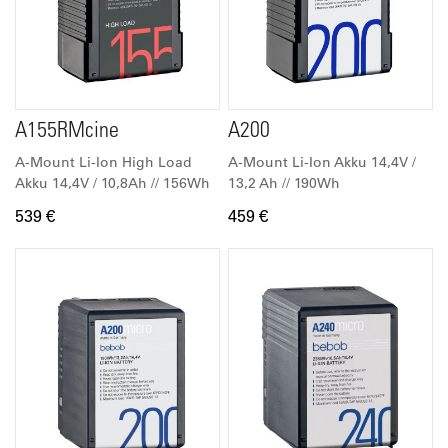
A155RMcine
A200
A-Mount Li-Ion High Load
A-Mount Li-Ion Akku 14,4V /
Akku 14,4V / 10,8Ah // 156Wh
13,2 Ah // 190Wh
539 €
459 €