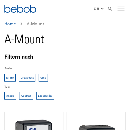
de
Home
A-Mount
A-Mount
Filtern nach
Serie
Micro
Broadcast
Cine
Typ
Akkus
Adapter
Ladegeräte