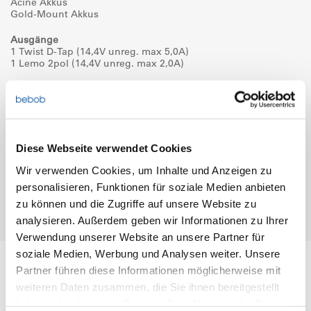
Acine Akkus
Gold-Mount Akkus
Ausgänge
1 Twist D-Tap (14,4V unreg. max 5,0A)
1 Lemo 2pol (14,4V unreg. max 2,0A)
Gewicht
78g
Maße (BxHxT)
66 x 82 x 16,2mm
Diese Webseite verwendet Cookies
Garantie
Wir verwenden Cookies, um Inhalte und Anzeigen zu
2 Jahre
personalisieren, Funktionen für soziale Medien anbieten
zu können und die Zugriffe auf unsere Website zu
analysieren. Außerdem geben wir Informationen zu Ihrer
Typisch bebob – weitere Features
Verwendung unserer Website an unsere Partner für
soziale Medien, Werbung und Analysen weiter. Unsere
Partner führen diese Informationen möglicherweise mit
Downloads & wichtige Informationen
weiteren Daten zusammen, die Sie ihnen bereitgestellt
haben oder die sie im Rahmen Ihrer Nutzung der Dienste