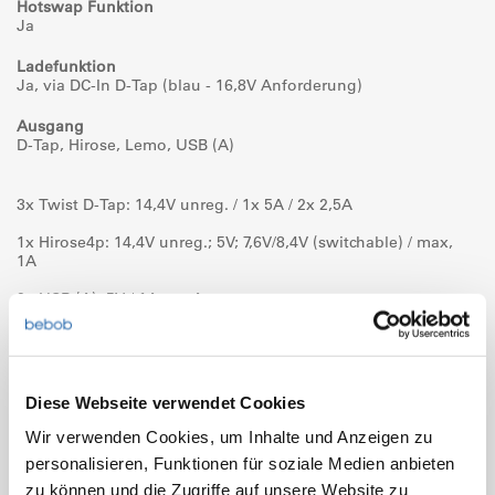
Hotswap Funktion
Ja
Ladefunktion
Ja, via DC-In D-Tap (blau - 16,8V Anforderung)
Ausgang
D-Tap, Hirose, Lemo, USB (A)
3x Twist D-Tap: 14,4V unreg. / 1x 5A / 2x 2,5A
1x Hirose4p: 14,4V unreg.; 5V; 7,6V/8,4V (switchable) / max,
1A
2x USB (A): 5V / 1A pro Ausgang
3x Lemo2p: 14,4V unreg. / max. 2,5 pro Ausgang
Kapazitätsanzeige
Diese Webseite verwendet Cookies
5-stufige LED
2 pro Akku (links/rechts)
Wir verwenden Cookies, um Inhalte und Anzeigen zu
personalisieren, Funktionen für soziale Medien anbieten
Gewicht
zu können und die Zugriffe auf unsere Website zu
618g (ohne Akku)