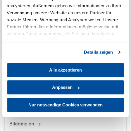
analysieren. Außerdem geben wir Informationen zu Ihrer
Maße (B x H x T)
Verwendung unserer Website an unsere Partner für
82 x 142 x 62mm
soziale Medien, Werbung und Analysen weiter. Unsere
Garantie
Partner führen diese Informationen möglicherweise mit
2 Jahre
weiteren Daten zusammen, die Sie ihnen bereitgestellt
haben oder die sie im Rahmen Ihrer Nutzung der Dienste
gesammelt haben. Sie geben Einwilligung zu unseren
Details zeigen
Typisch bebob – weitere Features
Cookies, wenn Sie unsere Webseite weiterhin nutzen.
Alle akzeptieren
Downloads & wichtige Informationen
Anpassen
Benutzer- und Transport-Informationen
Nur notwendige Cookies verwenden
Bilddateien