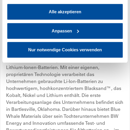
Alle akzeptieren
Über Blue Whale Materials und BW
Energy and Innovation
Anpassen
Blue Whale Materials ist ein innovativer Vorreiter im
Nur notwendige Cookies verwenden
Bereich nachhaltiges Batterierecycling und engagiert
sich für die Optimierung der Wertschöpfungskette von
Lithium-Ionen-Batterien. Mit einer eigenen,
proprietären Technologie verarbeitet das
Unternehmen gebrauchte Li-Ion-Batterien zu
hochwertigem, hochkonzentriertem Blacksand™, das
Kobalt, Nickel und Lithium enthält. Die erste
Verarbeitungsanlage des Unternehmens befindet sich
in Bartlesville, Oklahoma. Darüber hinaus bietet Blue
Whale Materials über sein Tochterunternehmen BW
Energy and Innovation umfassende Test- und