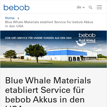
Zum Inhalt springen
de
Home
A-Mount
Blue Whale Materials etabliert Service für bebob Akkus
in den USA
B-Mount
V-Mount
CUBE
#inAction
Blue Whale Materials
Händler und Verleiher
etabliert Service für
KONTAKT
bebob Akkus in den