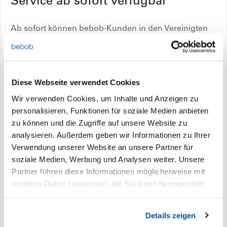
Service ab sofort verfügbar
Ab sofort können bebob-Kunden in den Vereinigten
Staaten ihre Akkus direkt an das Service-Team von
BW Energy and Innovation zur Reparatur oder zum
Zellentausch einsenden.
Anfragen und Serviceaufträge erreichen das Team per
Diese Webseite verwendet Cookies
E-Mail an
bebob-service@bw-ei.com
oder über das
Wir verwenden Cookies, um Inhalte und Anzeigen zu
Serviceformular unter:
personalisieren, Funktionen für soziale Medien anbieten
https://www.bluewhalematerials.com/bebob-usa-by-
zu können und die Zugriffe auf unsere Website zu
bwei
analysieren. Außerdem geben wir Informationen zu Ihrer
Verwendung unserer Website an unsere Partner für
soziale Medien, Werbung und Analysen weiter. Unsere
Partner führen diese Informationen möglicherweise mit
weiteren Daten zusammen, die Sie ihnen bereitgestellt
haben oder die sie im Rahmen Ihrer Nutzung der Dienste
gesammelt haben. Sie geben Einwilligung zu unseren
Details zeigen
Cookies, wenn Sie unsere Webseite weiterhin nutzen.