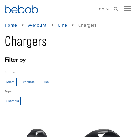
en
Home
A-Mount
Cine
Chargers
Chargers
Filter by
Series
Micro
Broadcast
Cine
Type
Chargers