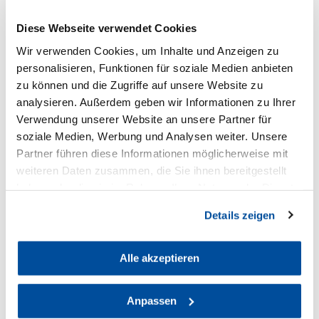
Diese Webseite verwendet Cookies
Wir verwenden Cookies, um Inhalte und Anzeigen zu
personalisieren, Funktionen für soziale Medien anbieten
zu können und die Zugriffe auf unsere Website zu
analysieren. Außerdem geben wir Informationen zu Ihrer
S1micro
AGN4
Verwendung unserer Website an unsere Partner für
1-Channel D-Tap Quick
4-Channel A-Mount Wall-
soziale Medien, Werbung und Analysen weiter. Unsere
Charger 16,8V
Mount Charger 16,8V
Partner führen diese Informationen möglicherweise mit
118 €
1,090 €
weiteren Daten zusammen, die Sie ihnen bereitgestellt
haben oder die sie im Rahmen Ihrer Nutzung der Dienste
gesammelt haben. Sie geben Einwilligung zu unseren
Details zeigen
Cookies, wenn Sie unsere Webseite weiterhin nutzen.
Powered by bebob
Alle akzeptieren
Anpassen