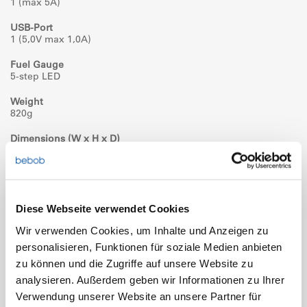
1 (max 5A)
USB-Port
1 (5,0V max 1,0A)
Fuel Gauge
5-step LED
Weight
820g
Dimensions (W x H x D)
94 x 144 x 58mm
Warranty
1 Year 70% Capacity
Diese Webseite verwendet Cookies
Chargers
bebob, Idx, Sony
Wir verwenden Cookies, um Inhalte und Anzeigen zu
personalisieren, Funktionen für soziale Medien anbieten
ChargeTime (bebob VS2/VS4)
3 Hours
zu können und die Zugriffe auf unsere Website zu
analysieren. Außerdem geben wir Informationen zu Ihrer
Certificate
Verwendung unserer Website an unsere Partner für
Transport- and Product Safety, EMC