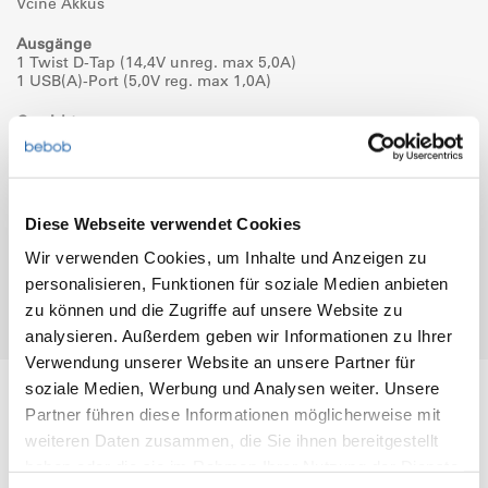
Vcine Akkus
Ausgänge
1 Twist D-Tap (14,4V unreg. max 5,0A)
1 USB(A)-Port (5,0V reg. max 1,0A)
Gewicht
77g
Maße (BxHxT)
66 x 82 x 25mm
Diese Webseite verwendet Cookies
Garantie
2 Jahre
Wir verwenden Cookies, um Inhalte und Anzeigen zu
personalisieren, Funktionen für soziale Medien anbieten
zu können und die Zugriffe auf unsere Website zu
analysieren. Außerdem geben wir Informationen zu Ihrer
Typisch bebob – weitere Features
Verwendung unserer Website an unsere Partner für
soziale Medien, Werbung und Analysen weiter. Unsere
Partner führen diese Informationen möglicherweise mit
Downloads & wichtige Informationen
weiteren Daten zusammen, die Sie ihnen bereitgestellt
haben oder die sie im Rahmen Ihrer Nutzung der Dienste