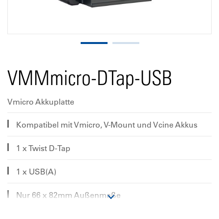
VMMmicro-DTap-USB
Vmicro Akkuplatte
Kompatibel mit Vmicro, V-Mount und Vcine Akkus
1 x Twist D-Tap
1 x USB(A)
Nur 66 x 82mm Außenmaße
Gewicht 77g