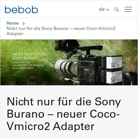
Zum Inhalt springen
de
Home
A-Mount
Nicht nur für die Sony Burano – neuer Coco-Vmicro2
Adapter
B-Mount
V-Mount
CUBE
#inAction
Nicht nur für die Sony
Händler und Verleiher
Burano – neuer Coco-
Vmicro2 Adapter
KONTAKT