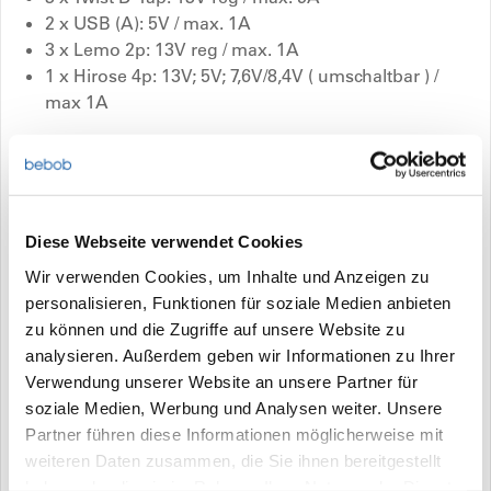
2 x USB (A): 5V / max. 1A
3 x Lemo 2p: 13V reg / max. 1A
1 x Hirose 4p: 13V; 5V; 7,6V/8,4V ( umschaltbar ) /
max 1A
Eingänge:
1 x Twist D-Tap DC-In: 14,4V unreg. max. 5A
Kapazitätsanzeige:
5-stufiges LED-Display zur Anzeige
des Ladestatus auf beiden Seiten
Diese Webseite verwendet Cookies
Wir verwenden Cookies, um Inhalte und Anzeigen zu
Abmessungen (BxHxT):
90 x 140 x 35 mm
personalisieren, Funktionen für soziale Medien anbieten
zu können und die Zugriffe auf unsere Website zu
Gewicht:
0,620 kg
analysieren. Außerdem geben wir Informationen zu Ihrer
Verwendung unserer Website an unsere Partner für
soziale Medien, Werbung und Analysen weiter. Unsere
Partner führen diese Informationen möglicherweise mit
Preise und Verfügbarkeit
weiteren Daten zusammen, die Sie ihnen bereitgestellt
haben oder die sie im Rahmen Ihrer Nutzung der Dienste