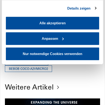
Die unverbindliche Preisempfehlung für den Coco-
gesammelt haben. Sie geben Einwilligung zu unseren
Vmicro2 und den Coco-Amicro2 liegt bei 990 Euro.
Details zeigen
Cookies, wenn Sie unsere Webseite weiterhin nutzen.
Die Adapter sind ab sofort bei allen bewährten bebob
Händlern verfügbar.
Alle akzeptieren
Update 2024:
Folgende Produkte sind derzeit
Anpassen
verfügbar
Nur notwendige Cookies verwenden
BEBOB COCO-VMICRO2
BEBOB COCO-AMICRO2
BEBOB COCO-A2VMICRO2
Weitere Artikel