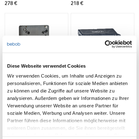
278 €
218 €
Diese Webseite verwendet Cookies
Wir verwenden Cookies, um Inhalte und Anzeigen zu
personalisieren, Funktionen für soziale Medien anbieten
zu können und die Zugriffe auf unsere Website zu
B2Vcine
Coco-Modo-V
analysieren. Außerdem geben wir Informationen zu Ihrer
B-Mount to V-Mount Cine
V-Mount Adapter for RED
Verwendung unserer Website an unsere Partner für
Battery Adapt. (camera)
Komodo
soziale Medien, Werbung und Analysen weiter. Unsere
198 €
598 €
Partner führen diese Informationen möglicherweise mit
weiteren Daten zusammen, die Sie ihnen bereitgestellt
haben oder die sie im Rahmen Ihrer Nutzung der Dienste