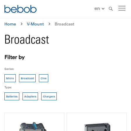
en
Home
V-Mount
Broadcast
Broadcast
Filter by
Series
Micro
Broadcast
Cine
Type
Batteries
Adapters
Chargers