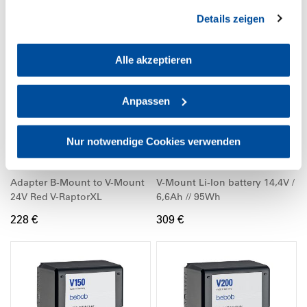
gesammelt haben. Sie geben Einwilligung zu unseren
Details zeigen
Cookies, wenn Sie unsere Webseite weiterhin nutzen.
Alle akzeptieren
Anpassen
Nur notwendige Cookies verwenden
B2V-Raptor-XL
V98
Adapter B-Mount to V-Mount
V-Mount Li-Ion battery 14,4V /
24V Red V-RaptorXL
6,6Ah // 95Wh
228 €
309 €